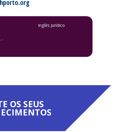
ihporto.org
T
Inglês Jurídico
 -
TE OS SEUS
ECIMENTOS