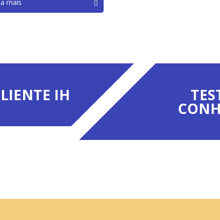
ba mais
LIENTE IH
TES
CONH