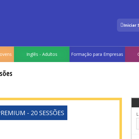
Iniciar
 Jovens
Inglês - Adultos
Formação para Empresas
ssões
PREMIUM - 20 SESSÕES
L