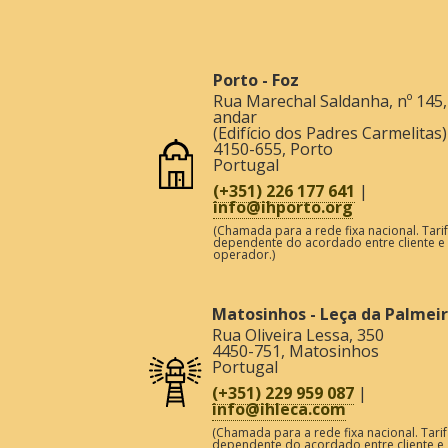
Porto - Foz
Rua Marechal Saldanha, nº 145,
andar
(Edifício dos Padres Carmelitas)
4150-655
,
Porto
Portugal
(+351) 226 177 641
|
info@ihporto.org
(Chamada para a rede fixa nacional. Tari
dependente do acordado entre cliente e
operador.)
Matosinhos - Leça da Palmei
Rua Oliveira Lessa, 350
4450-751
,
Matosinhos
Portugal
(+351) 229 959 087
|
info@ihleca.com
(Chamada para a rede fixa nacional. Tarif
dependente do acordado entre cliente e