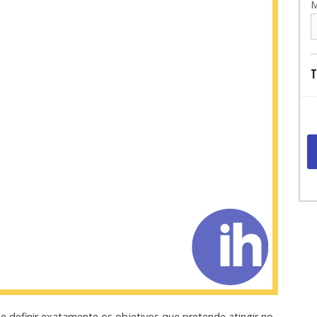
M
T
he definir exatamente os objetivos que pretende atingir no