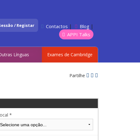
 Sessão / Registar
|
|
Contactos
Blog
APPI Talks
Outras Línguas
Exames de Cambridge
Partilhe
ocal *