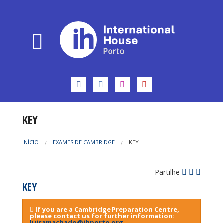
KEY
INÍCIO
EXAMES DE CAMBRIDGE
KEY
Partilhe
KEY
If you are a Cambridge Preparation Centre,
please contact us for further information:
luisamachado@ihporto.org