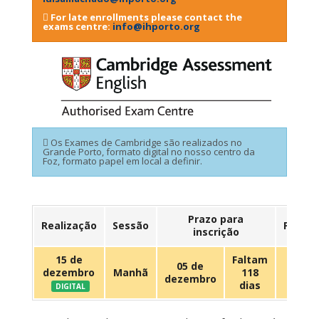
For late enrollments please contact the
exams centre:
info@ihporto.org
Os Exames de Cambridge são realizados no
Grande Porto, formato digital no nosso centro da
Foz, formato papel em local a definir.
Prazo para
Realização
Sessão
Preço
inscrição
15 de
Faltam
05 de
dezembro
Manhã
118
109 €
dezembro
dias
DIGITAL