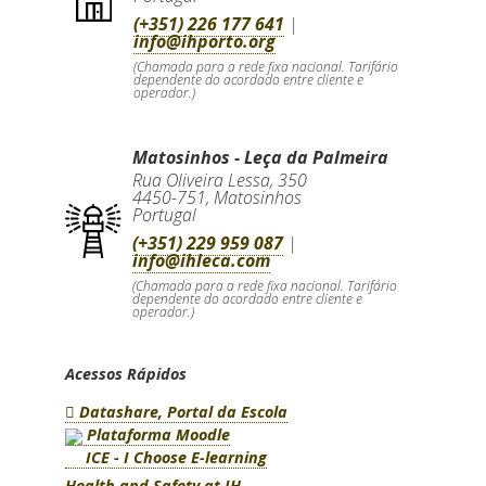
(+351) 226 177 641
|
info@ihporto.org
(Chamada para a rede fixa nacional. Tarifário
dependente do acordado entre cliente e
operador.)
Matosinhos - Leça da Palmeira
Rua Oliveira Lessa, 350
4450-751
,
Matosinhos
Portugal
(+351) 229 959 087
|
info@ihleca.com
(Chamada para a rede fixa nacional. Tarifário
dependente do acordado entre cliente e
operador.)
Acessos Rápidos
Datashare, Portal da Escola
Plataforma Moodle
ICE - I Choose E-learning
Health and Safety at IH