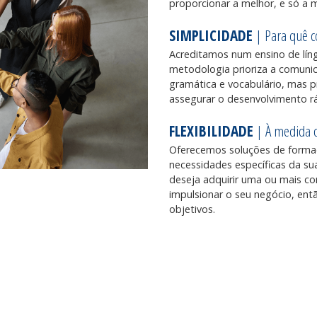
proporcionar a melhor, e só a m
SIMPLICIDADE
| Para quê c
Acreditamos num ensino de língu
metodologia prioriza a comuni
gramática e vocabulário, mas pr
assegurar o desenvolvimento rá
FLEXIBILIDADE
| À medida d
Oferecemos soluções de formaç
necessidades específicas da su
deseja adquirir uma ou mais co
impulsionar o seu negócio, en
objetivos.