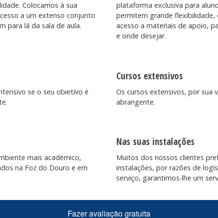
lidade. Colocamos à sua
plataforma exclusiva para aluno
 acesso a um extenso conjunto
permitem grande flexibilidade
para lá da sala de aula.
acesso a materiais de apoio, p
e onde desejar.
Cursos extensivos
ntensivo se o seu obietivo é
Os cursos extensivos, por sua
te.
abrangente.
Nas suas instalações
ambiente mais académico,
Muitos dos nossos clientes pr
uados na Foz do Douro e em
instalações, por razões de logí
serviço, garantimos-lhe um servi
Fazer avaliação gratuita