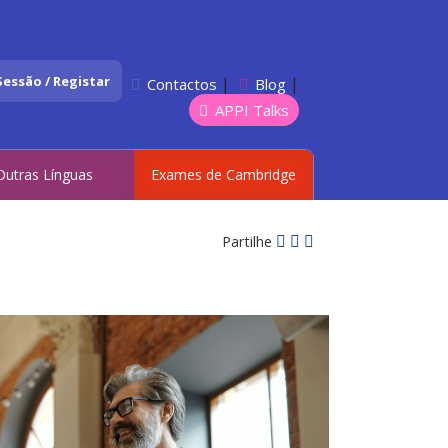
 Sessão / Registar
|
|
Contactos
Blog
APPI Talks
Outras Línguas
Exames de Cambridge
Partilhe