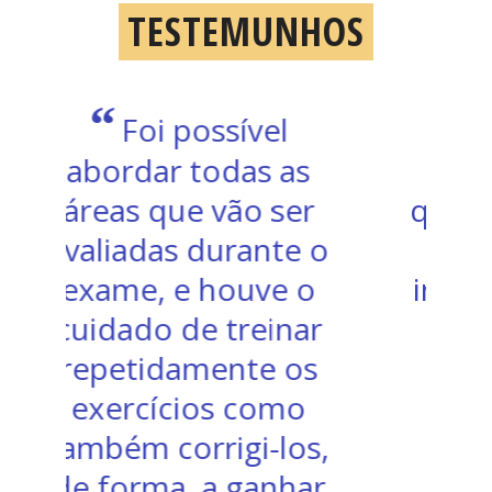
TESTEMUNHOS
“
Ótimos
professores, sinto
que consegui evoluir
o
muito com o meu
o
inglês em tão pouco
”
r
tempo
s
Anónimo
,
r