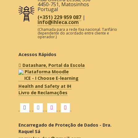
ICE - I Choose E-learning
Health and Safety at IH
Livro de Reclamações
Encarregado de Proteção de Dados - Dra.
Raquel Sá
raquelsa.dpo@gmail.com
(Alvará Nº 84 atribuído pelo Ministério de
Educação)
Resolução Alternativa de Litígios de
Consumo
- Lei 144/2015, de 8 de setembro,
estabelece o enquadramento jurídico dos
mecanismos de resolução extrajudicial de litígios