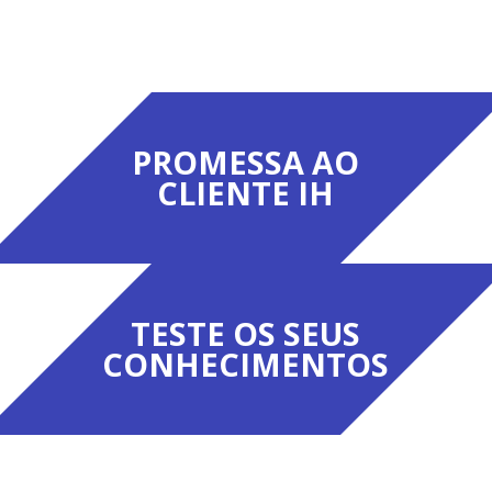
TESTE OS SEUS
CONHECIMENTOS
Porto - Foz
Rua Marechal Saldanha, nº 145, 1º
andar
(Edifício dos Padres Carmelitas)