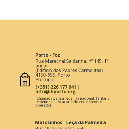
4150-655
,
Porto
Portugal
(+351) 226 177 641
|
info@ihporto.org
(Chamada para a rede fixa nacional. Tarifário
dependente do acordado entre cliente e
operador.)
Matosinhos - Leça da Palmeira
Rua Oliveira Lessa, 350
4450-751
,
Matosinhos
Portugal
(+351) 229 959 087
|
info@ihleca.com
(Chamada para a rede fixa nacional. Tarifário
dependente do acordado entre cliente e
operador.)
Acessos Rápidos
Datashare, Portal da Escola
Plataforma Moodle